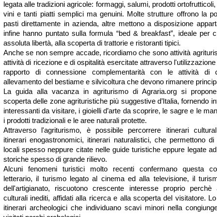
legata alle tradizioni agricole: formaggi, salumi, prodotti ortofrutticol
vini e tanti piatti semplici ma genuini. Molte strutture offrono la p
pasti direttamente in azienda, altre mettono a disposizione appart
infine hanno puntato sulla formula “bed & breakfast”, ideale per
assoluta libertà, alla scoperta di trattorie e ristoranti tipici.
Anche se non sempre accade, ricordiamo che sono attività agrituri
attività di ricezione e di ospitalità esercitate attraverso l'utilizzazion
rapporto di connessione complementarità con le attività di c
allevamento del bestiame e silvicoltura che devono rimanere principa
La guida alla vacanza in agriturismo di Agraria.org si propone
scoperta delle zone agrituristiche più suggestive d’Italia, fornendo i
interessanti da visitare, i gioielli d’arte da scoprire, le sagre e le man
i prodotti tradizionali e le aree naturali protette.
Attraverso l'agriturismo, è possibile percorrere itinerari culturali
itinerari enogastronomici, itinerari naturalistici, che permettono d
locali spesso neppure citate nelle guide turistiche eppure legate a
storiche spesso di grande rilievo.
Alcuni fenomeni turistici molto recenti confermano questa con
letterario, il turismo legato al cinema ed alla televisione, il turis
dell'artigianato, riscuotono crescente interesse proprio perchè ar
culturali inediti, affidati alla ricerca e alla scoperta del visitatore. 
itinerari archeologici che individuano scavi minori nella congiung