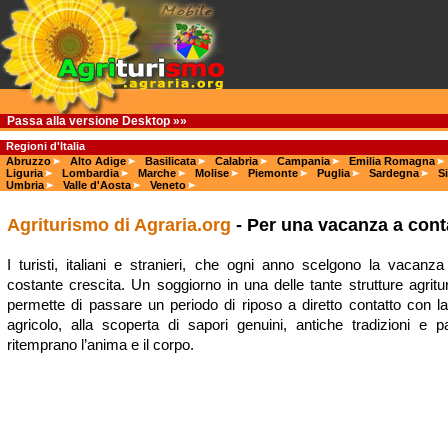
Passa alla versione Desktop »»
Regioni d'Italia
Abruzzo
Alto Adige
Basilicata
Calabria
Campania
Emilia Romagna
Liguria
Lombardia
Marche
Molise
Piemonte
Puglia
Sardegna
Si
Umbria
Valle d'Aosta
Veneto
Agriturismo di Agraria.org
- Per una vacanza a cont
I turisti, italiani e stranieri, che ogni anno scelgono la vacanz
costante crescita. Un soggiorno in una delle tante strutture agrituri
permette di passare un periodo di riposo a diretto contatto con l
agricolo, alla scoperta di sapori genuini, antiche tradizioni e 
ritemprano l’anima e il corpo.