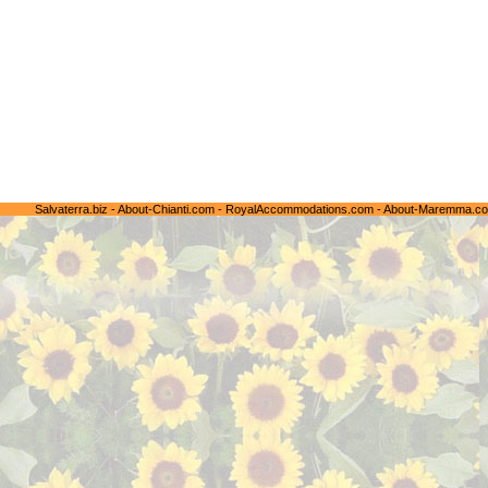
Salvaterra.biz
-
About-Chianti.com
-
RoyalAccommodations.com
-
About-Maremma.c